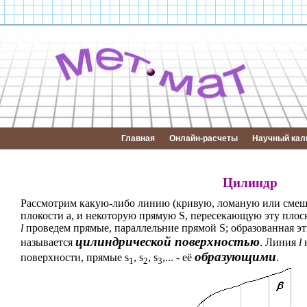
Главная
Онлайн-расчеты
Научный кал
Цилиндр
Рассмотрим какую-либо линию (кривую, ломаную или сме
плокости
a
, и некоторую прямую S, пересекающую эту плоск
l
проведем прямые, параллельние прямой S; образованная 
цилиндрической поверхностью
называется
. Линия
l
образующими
поверхности, прямые s
, s
, s
,... - её
.
1
2
3