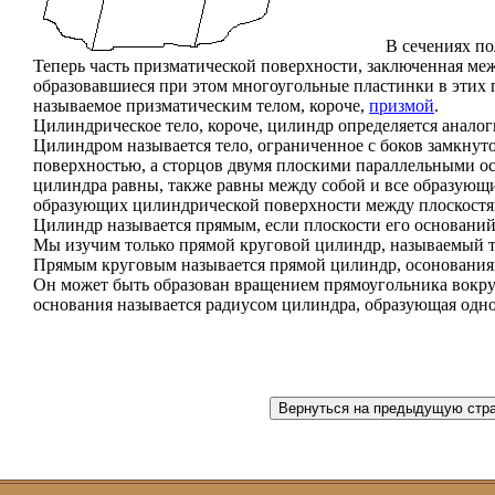
В сечениях п
Теперь часть призматической поверхности, заключенная ме
образовавшиеся при этом многоугольные пластинки в этих 
называемое призматическим телом, короче,
призмой
.
Цилиндрическое тело, короче, цилиндр определяется аналог
Цилиндром называется тело, ограниченное с боков замкну
поверхностью, а сторцов двумя плоскими параллельными о
цилиндра равны, также равны между собой и все образующие
образующих цилиндрической поверхности между плоскостя
Цилиндр называется прямым, если плоскости его основани
Мы изучим только прямой круговой цилиндр, называемый 
Прямым круговым называется прямой цилиндр, осонования
Он может быть образован вращением прямоугольника вокруг
основания называется радиусом цилиндра, образующая одн