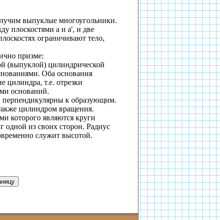
олучим выпуклые многоугольники.
жду плоскостями
a
и
a
', и две
плоскостях ограничивают тело,
ично призме:
той (выпуклой) цилиндрической
снованиями. Оба основания
 цилиндра, т.е. отрезки
ми оснований.
й перпендикулярны к образующим.
также цилиндром вращения.
ми которого являются круги
 одной из своих сторон. Радиус
овременно служит высотой.