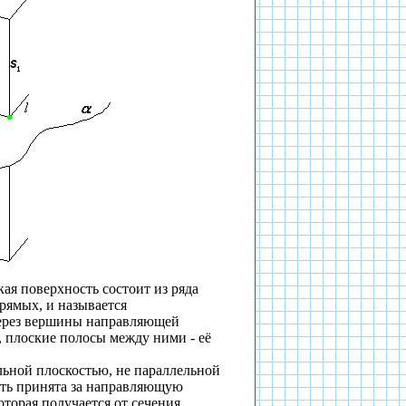
ая поверхность состоит из ряда
рямых, и называется
через вершины направляющей
 плоские полосы между ними - её
ьной плоскостью, не параллельной
ыть принята за направляющую
торая получается от сечения