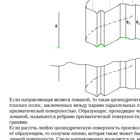
Если направляющая являеся ломаной, то такая цилиндрическ
плоских полос, заключенных между парами параллельных п
призматической поверхностью. Образующие, проходящие 
ломаной, называются ребрами призматической поверхности,
гранями.
Если рассечь любую цилиндрическую поверхность произвол
её образующим, то получим линию, которая также может б
данной поверхности. Среди направляющих выделяется та, ко