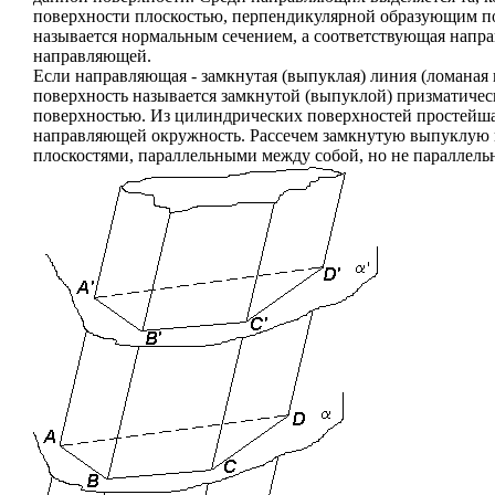
поверхности плоскостью, перпендикулярной образующим по
называется нормальным сечением, а соответствующая напр
направляющей.
Если направляющая - замкнутая (выпуклая) линия (ломаная 
поверхность называется замкнутой (выпуклой) призматиче
поверхностью. Из цилиндрических поверхностей простейша
направляющей окружность. Рассечем замкнутую выпуклую 
плоскостями, параллельными между собой, но не параллел