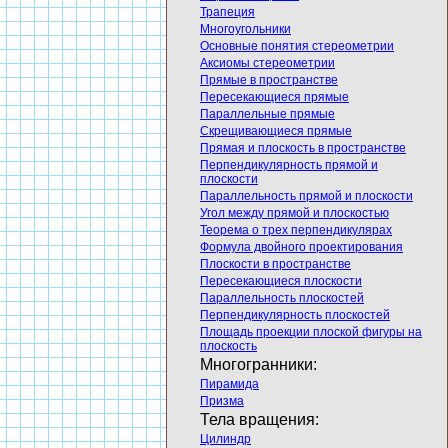
Трапеция
Многоугольники
Основные понятия стереометрии
Аксиомы стереометрии
Прямые в пространстве
Пересекающиеся прямые
Параллельные прямые
Скрещивающиеся прямые
Прямая и плоскость в пространстве
Перпендикулярность прямой и
плоскости
Параллельность прямой и плоскости
Угол между прямой и плоскостью
Теорема о трех перпендикулярах
Формула двойного проектирования
Плоскости в пространстве
Пересекающиеся плоскости
Параллельность плоскостей
Перпендикулярность плоскостей
Площадь проекции плоской фигуры на
плоскость
Многогранники:
Пирамида
Призма
Тела вращения:
Цилиндр