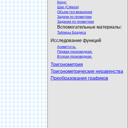
Конус
Шар (Сфера)
Объем тел вращения
Задачи по геометрии
Задания по геометрии
Вспомогательные материалы:
Таблицы Брадиса
Исследование функций
Асимптоты.
Первая производная.
Вторая производная.
Тригонометрия
Тригонометрические неравенства
Преобразования графиков