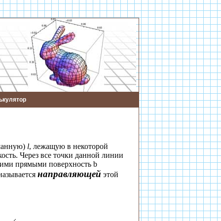
ькулятор
шанную)
l
, лежащую в некоторой
ость. Через все точки данной линии
этими прямыми поверхность
b
направляющей
называется
этой