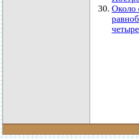
Около 
равноб
четыре