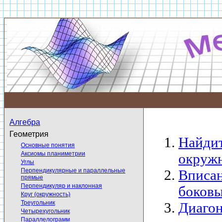
Алгебра
Геометрия
Найдит
Основные понятия
Аксиомы планиметрии
окружн
Углы
Перпендикулярные и параллельные
Вписан
прямые
Перпендикуляр и наклонная
боковы
Круг (окружность)
Треугольник
Диагон
Четырехугольник
Параллелограмм