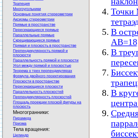
наклон
Трапеция
Точки 
Многоугольники
Основные понятия стереометрии
тетраэ
Аксиомы стереометрии
Прямые в пространстве
В остр
Пересекающиеся прямые
Параллельные прямые
АВ=18
Скрещивающиеся прямые
Прямая и плоскость в пространстве
В треу
Перпендикулярность прямой и
плоскости
пересе
Параллельность прямой и плоскости
Угол между прямой и плоскостью
Биссек
Теорема о трех перпендикулярах
Формула двойного проектирования
трапец
Плоскости в пространстве
Пересекающиеся плоскости
В круг
Параллельность плоскостей
Перпендикулярность плоскостей
центра
Площадь проекции плоской фигуры на
плоскость
Средня
Многогранники:
Пирамида
паррал
Призма
Тела вращения:
биссек
Цилиндр