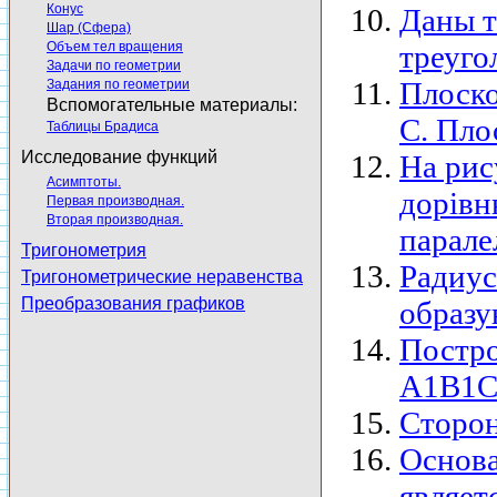
Конус
Даны то
Шар (Сфера)
Объем тел вращения
треуго
Задачи по геометрии
Плоско
Задания по геометрии
Вспомогательные материалы:
С. Пло
Таблицы Брадиса
Исследование функций
На рис
Асимптоты.
дорівн
Первая производная.
Вторая производная.
парале
Тригонометрия
Радиус
Тригонометрические неравенства
Преобразования графиков
образу
Постро
A1B1C1
Сторон
Основа
являет