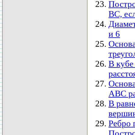
Постро
ВС, ес
Диамет
и 6
Основа
треуго
В кубе
рассто
Основа
АВС ра
В равн
вершин
Ребро 
Постро