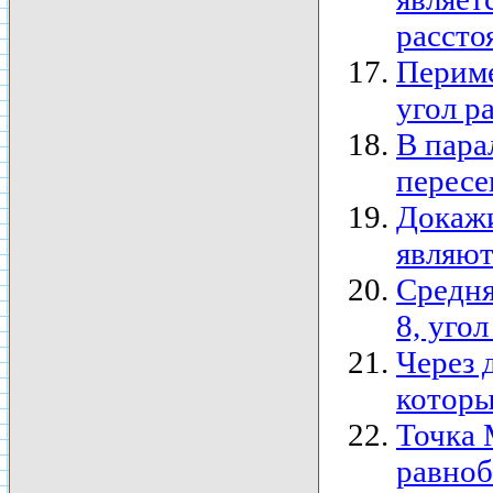
рассто
Периме
угол р
В пара
пересе
Докажи
являют
Средня
8, уго
Через 
которы
Точка 
равноб