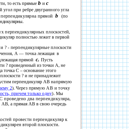
b
с
ти, то есть прямые
и
ый
угол при ребре двугранного угла
b
перпендикулярна прямой
(по
ндикулярны.
ух перпендикулярных плоскостей,
ндикуляр полностью лежит в первой
и
?
- перпендикулярные плоскости
ечения, А — точка
лежащая
в
с.
длежащая прямой
Пусть
сти
?
проведенный из точки
А
, не
а точка С – основание
этого
в
плоскости
?
и не принадлежит
устим перпендикуляр АВ
напрямую
рему 2
).
Через прямую АВ и точку
ость, причем только одну
). Мы
С проведено два перпендикуляра,
АВ, а прямая АВ в свою очередь
остей провести перпендикуляр к
ндикулярен второй плоскости.