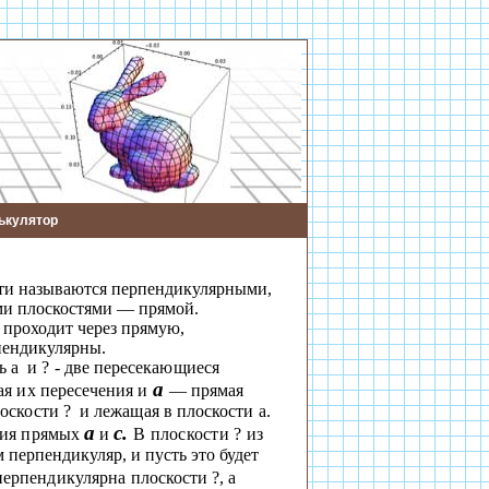
ькулятор
ти называются перпендикулярными,
ми плоскостями — прямой.
 проходит через прямую,
пендикулярны.
ть
a
и
?
- две пересекающиеся
а
я их пересечения и
— прямая
лоскости
?
и лежащая в плоскости
a
.
a
с.
ния
прямых
и
В
плоскости
?
из
м
перпендикуляр, и пусть это будет
перпендикулярна
плоскости
?
, а