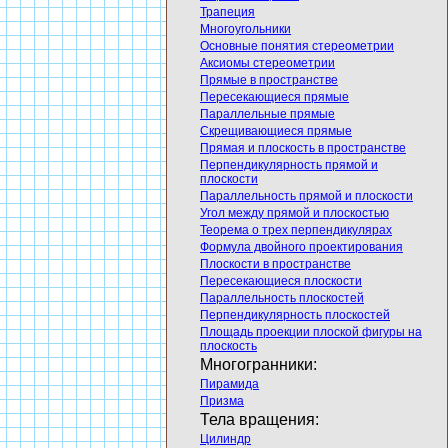
Трапеция
Многоугольники
Основные понятия стереометрии
Аксиомы стереометрии
Прямые в пространстве
Пересекающиеся прямые
Параллельные прямые
Скрещивающиеся прямые
Прямая и плоскость в пространстве
Перпендикулярность прямой и
плоскости
Параллельность прямой и плоскости
Угол между прямой и плоскостью
Теорема о трех перпендикулярах
Формула двойного проектирования
Плоскости в пространстве
Пересекающиеся плоскости
Параллельность плоскостей
Перпендикулярность плоскостей
Площадь проекции плоской фигуры на
плоскость
Многогранники:
Пирамида
Призма
Тела вращения:
Цилиндр