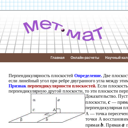
Главная
Онлайн-расчеты
Научный кал
Перпендикулярность плоскостей
Определение.
Две плоскос
если линейный угол при ребре двугранного угла между эти
Признак
перпендикулярности плоскостей.
Если плоскость
перпендикулярную другой плоскости, то эти плоскости пер
Доказательство. Пус
с
плоскости,
— пряма
перпендикулярная п
А — точка пересече
точки
А
восстанови
b
а
прямая
.
Прямая