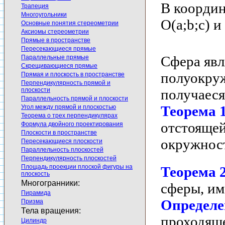
В координ
Трапеция
Многоугольники
O(a;b;c) 
Основные понятия стереометрии
Аксиомы стереометрии
Прямые в пространстве
Пересекающиеся прямые
Сфера явл
Параллельные прямые
Скрещивающиеся прямые
полуокруж
Прямая и плоскость в пространстве
Перпендикулярность прямой и
получаеся
плоскости
Параллельность прямой и плоскости
Теорема 
Угол между прямой и плоскостью
Теорема о трех перпендикулярах
отстоящей
Формула двойного проектирования
Плоскости в пространстве
окружност
Пересекающиеся плоскости
Параллельность плоскостей
Перпендикулярность плоскостей
Площадь проекции плоской фигуры на
Теорема 
плоскость
Многогранники:
сферы, им
Пирамида
Определе
Призма
Тела вращения:
проходяще
Цилиндр