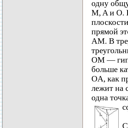
одну общ
M, A и O.
плоскост
прямой эт
AM. В тр
треугольн
OM — гипо
больше ка
OA, как п
лежит на 
одна точк
с
С