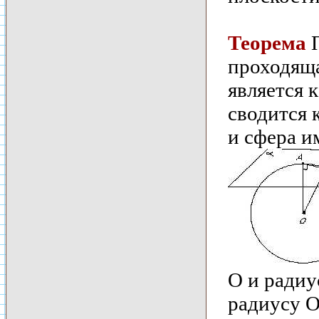
Теорема
П
проходяща
является 
сводится к
и сфера и
O и ради
радиусу O