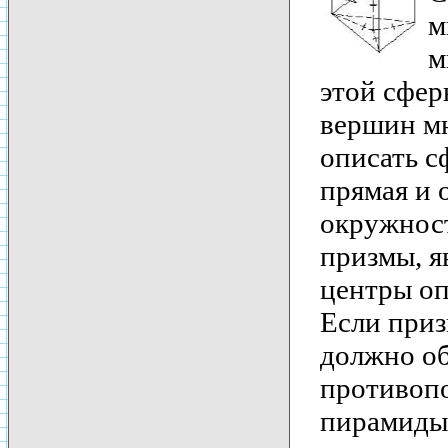
м
м
этой сфер
вершин м
описать с
прямая и 
окружност
призмы, я
центры оп
Если приз
должно об
противопо
пирамиды 