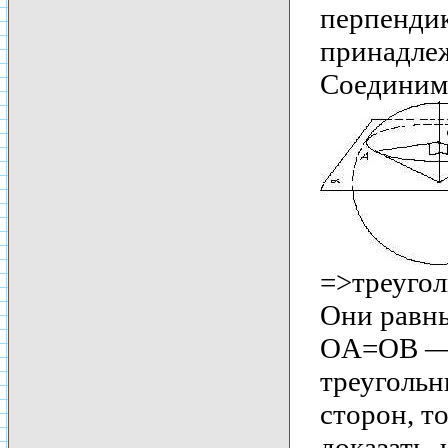
перпендик
принадлеж
Соединим 
=>треуго
Они равны
OA=OB — 
треугольн
сторон, т
доказать, 