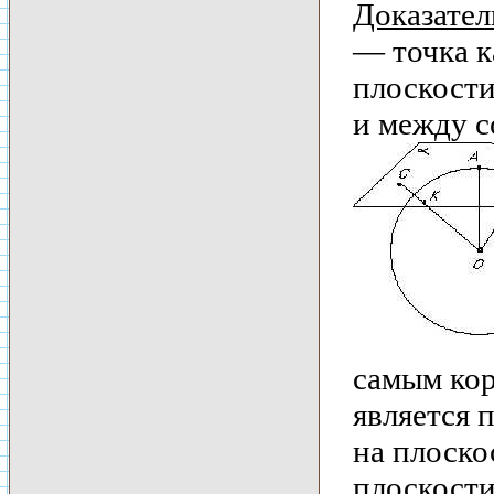
Доказател
— точка к
плоскост
и между с
самым кор
является 
на плоско
плоскост