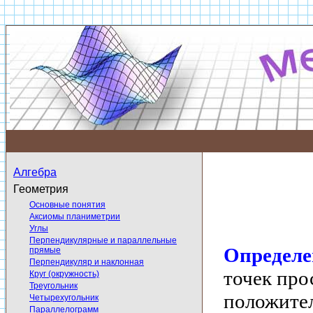
Алгебра
Геометрия
Основные понятия
Аксиомы планиметрии
Углы
Перпендикулярные и параллельные
Определе
прямые
Перпендикуляр и наклонная
точек про
Круг (окружность)
Треугольник
положител
Четырехугольник
Параллелограмм