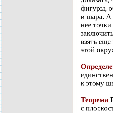
фигуры, о
и шара. А
нее точки
заключить
взять еще
этой окру
Определе
единствен
к этому ш
Теорема
Р
с плоскос