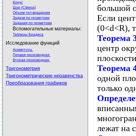
Конус
большой 
Шар (Сфера)
Объем тел вращения
Если цент
Задачи по геометрии
Задания по геометрии
(0<d<R), 
Вспомогательные материалы:
Таблицы Брадиса
Теорема 
Исследование функций
центр окр
Асимптоты.
Первая производная.
плоскости
Вторая производная.
Теорема 
Тригонометрия
одной пло
Тригонометрические неравенства
Преобразования графиков
только од
Определе
вписанным
многогран
лежат на 