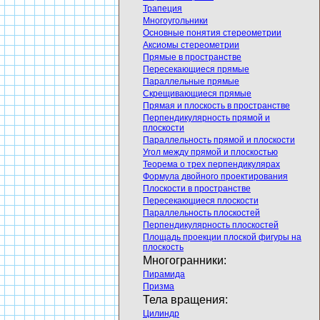
Трапеция
Многоугольники
Основные понятия стереометрии
Аксиомы стереометрии
Прямые в пространстве
Пересекающиеся прямые
Параллельные прямые
Скрещивающиеся прямые
Прямая и плоскость в пространстве
Перпендикулярность прямой и
плоскости
Параллельность прямой и плоскости
Угол между прямой и плоскостью
Теорема о трех перпендикулярах
Формула двойного проектирования
Плоскости в пространстве
Пересекающиеся плоскости
Параллельность плоскостей
Перпендикулярность плоскостей
Площадь проекции плоской фигуры на
плоскость
Многогранники:
Пирамида
Призма
Тела вращения:
Цилиндр