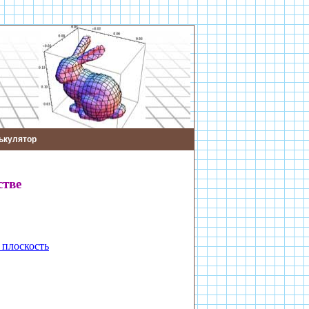
ькулятор
стве
 плоскость