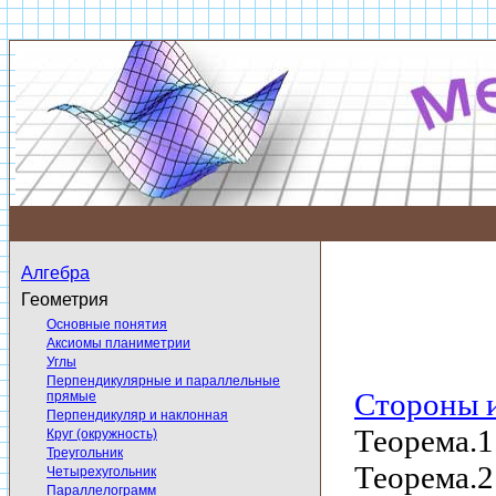
Алгебра
Геометрия
Основные понятия
Аксиомы планиметрии
Углы
Перпендикулярные и параллельные
Стороны и
прямые
Перпендикуляр и наклонная
Теорема.1
Круг (окружность)
Треугольник
Теорема.2
Четырехугольник
Параллелограмм