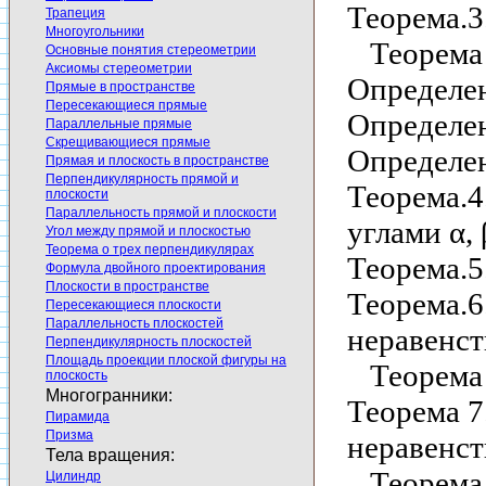
Теорема.3
Трапеция
Многоугольники
Теорема 
Основные понятия стереометрии
Аксиомы стереометрии
Определен
Прямые в пространстве
Пересекающиеся прямые
Определен
Параллельные прямые
Скрещивающиеся прямые
Определен
Прямая и плоскость в пространстве
Перпендикулярность прямой и
Теорема.4
плоскости
Параллельность прямой и плоскости
углами
α
,
Угол между прямой и плоскостью
Теорема о трех перпендикулярах
Теорема.5
Формула двойного проектирования
Плоскости в пространстве
Теорема.6
Пересекающиеся плоскости
Параллельность плоскостей
неравенст
Перпендикулярность плоскостей
Площадь проекции плоской фигуры на
Теорема 
плоскость
Многогранники:
Теорема 7
Пирамида
Призма
неравенст
Тела вращения:
Теорема 
Цилиндр