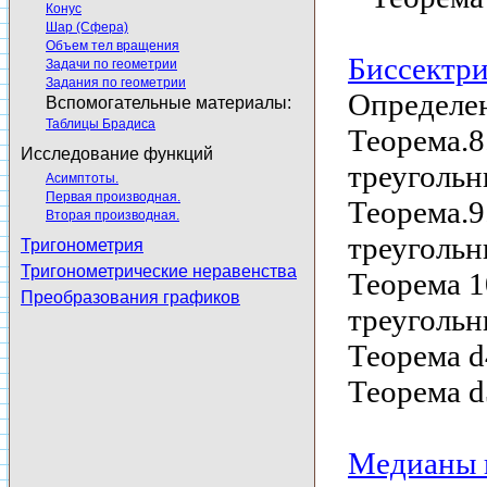
Конус
Шар (Сфера)
Объем тел вращения
Биссектри
Задачи по геометрии
Задания по геометрии
Определен
Вспомогательные материалы:
Таблицы Брадиса
Теорема.8
Исследование функций
треугольн
Асимптоты.
Первая производная.
Теорема.9
Вторая производная.
треугольн
Тригонометрия
Тригонометрические неравенства
Теорема 1
Преобразования графиков
треугольн
Теорема d
Теорема d
Медианы 